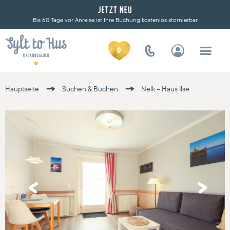
JETZT NEU
Bis 60 Tage vor Anreise ist Ihre Buchung kostenlos stornierbar
0
Hauptseite
Suchen & Buchen
Nelk – Haus Ilse
Previous
Next