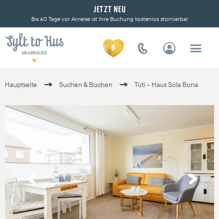
JETZT NEU
Bis 60 Tage vor Anreise ist Ihre Buchung kostenlos stornierbar
0
Hauptseite
Suchen & Buchen
Tüti – Haus Sola Bona
Previous
Next