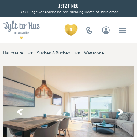
JETZT NEU
Bis 60 Tage vor Anreise ist Ihre Buchung kostenlos stornierbar
0
Hauptseite
Suchen & Buchen
Wattsonne
Previous
Next