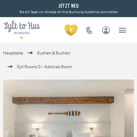
JETZT NEU
Bis 60 Tage vor Anreise ist Ihre Buchung kostenlos stornierbar
0
URLAUBSGLÜ
Hauptseite
Suchen & Buchen
Sylt Rooms 3 – Admirals Room