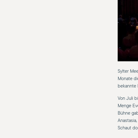
Sylter Mee
Monate di
bekannte 
Von Juli b
Menge Eve
Bühne gab
Anastasia
Schaut do