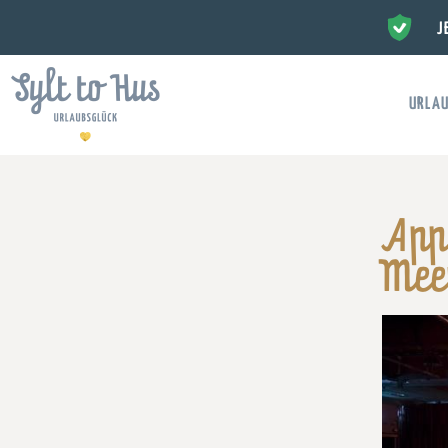
J
URLAU
Appl
Mee