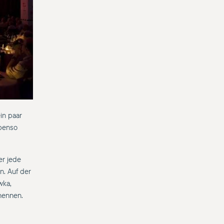
in paar
ebenso
er jede
. Auf der
wka,
nennen.