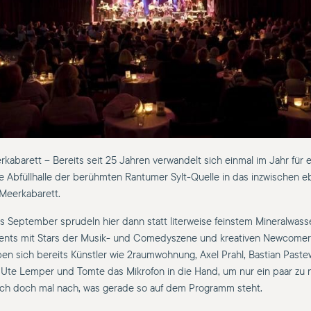
rkabarett – Bereits seit 25 Jahren verwandelt sich einmal im Jahr für e
e Abfüllhalle der berühmten Rantumer Sylt-Quelle in das inzwischen 
Meerkabarett.
is September sprudeln hier dann statt literweise feinstem Mineralwass
nts mit Stars der Musik- und Comedyszene und kreativen Newcomern
en sich bereits Künstler wie 2raumwohnung, Axel Prahl, Bastian Paste
, Ute Lemper und Tomte das Mikrofon in die Hand, um nur ein paar zu 
ch doch mal nach, was gerade so auf dem Programm steht.