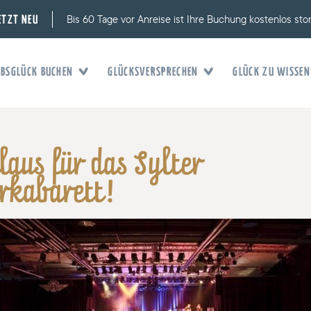
Bis 60 Tage vor Anreise ist Ihre Buchung kostenlos sto
ETZT NEU
BSGLÜCK BUCHEN
GLÜCKSVERSPRECHEN
GLÜCK ZU WISSEN
aus für das Sylter
rkabarett!