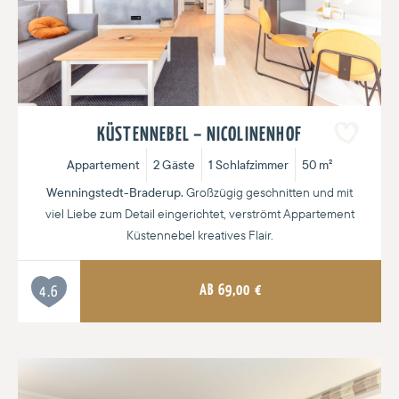
Next
KÜSTENNEBEL – NICOLINENHOF
Appartement
2 Gäste
1 Schlafzimmer
50 m²
Wenningstedt-Braderup.
Großzügig geschnitten und mit
viel Liebe zum Detail eingerichtet, verströmt Appartement
Küstennebel kreatives Flair.
AB
69,00
€
4.6