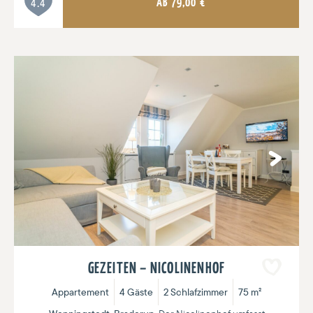
AB
79,00
€
4.4
Next
GEZEITEN – NICOLINENHOF
Appartement
4 Gäste
2 Schlafzimmer
75 m²