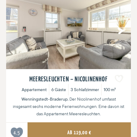
Next
MEERESLEUCHTEN – NICOLINENHOF
Appartement
6 Gäste
3 Schlafzimmer
100 m²
Wenningstedt-Braderup.
Der Nicolinenhof umfasst
insgesamt sechs moderne Ferienwohnungen. Eine davon ist
das Appartement Meeresleuchten.
AB
119,00
€
4.5