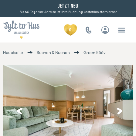
JETZT NEU
Bis 60 Tage vor Anreise ist Ihre Buchung kostenlos stornierbar
0
Hauptseite
Suchen & Buchen
Green Kööv
Previous
Next