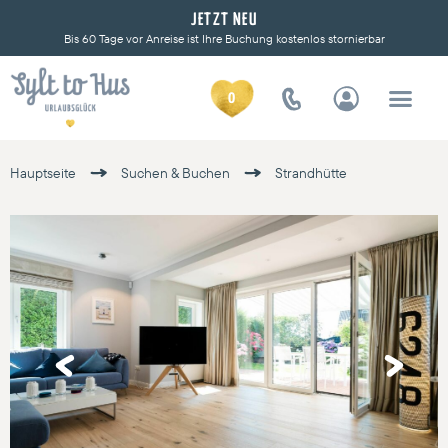
JETZT NEU
Bis 60 Tage vor Anreise ist Ihre Buchung kostenlos stornierbar
0
Hauptseite
Suchen & Buchen
Strandhütte
Previous
Next